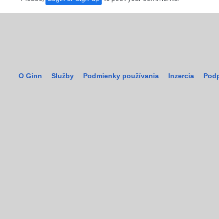
O Ginn
Služby
Podmienky používania
Inzercia
Podp