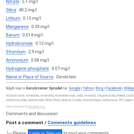
Nitrate
: 5.1 mg/l
Silica
: 40.2 mg/l
Lithium
: 0.13 mg/l
Manganese
: 0.39 mg/l
Barium
: 0.014 mg/l
Hydrobromide
: 0.12 mg/l
Strontium
: 2.9 mg/l
Ammonium
: 0.08 mg/l
Hydrogene-phosphate
: 0.07 mg/l
Name or Place of Source
: Gerolstein
Nájdi viac o
Gerolsteiner Sprudel
na:
Google
|
Yahoo
|
Bing
|
Facebook
|
Wikip
Kľúčové slová: minerálka, minerálky, minerálna voda, voda, minerály, stopové prvky, etiketa, zlo
škodliviny, látky, balená voda, fľaša, fľaše, balenie, čistota, mikrobiológia, reštaurácia, PET, obje
Data collected by
Akropola s.r.o.
Comments and discussion
Post a comment /
Comments guidelines
└─ Please,
Login or Sign-up
to post your comments.