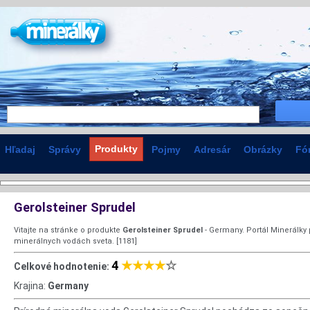
Produkty
Hľadaj
Správy
Pojmy
Adresár
Obrázky
Fó
Gerolsteiner Sprudel
Vitajte na stránke o produkte
Gerolsteiner Sprudel
- Germany. Portál Minerálky 
minerálnych vodách sveta. [1181]
4
★★★★
☆
Celkové hodnotenie:
Krajina:
Germany