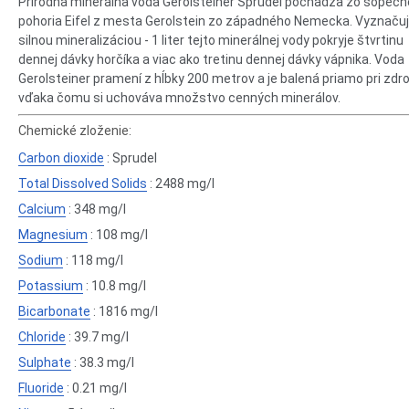
Prírodná minerálna voda Gerolsteiner Sprudel pochádza zo sopeč
pohoria Eifel z mesta Gerolstein zo západného Nemecka. Vyznačuj
silnou mineralizáciou - 1 liter tejto minerálnej vody pokryje štvrtinu
dennej dávky horčíka a viac ako tretinu dennej dávky vápnika. Voda
Gerolsteiner pramení z hĺbky 200 metrov a je balená priamo pri zdroj
vďaka čomu si uchováva množstvo cenných minerálov.
Chemické zloženie:
Carbon dioxide
: Sprudel
Total Dissolved Solids
: 2488 mg/l
Calcium
: 348 mg/l
Magnesium
: 108 mg/l
Sodium
: 118 mg/l
Potassium
: 10.8 mg/l
Bicarbonate
: 1816 mg/l
Chloride
: 39.7 mg/l
Sulphate
: 38.3 mg/l
Fluoride
: 0.21 mg/l