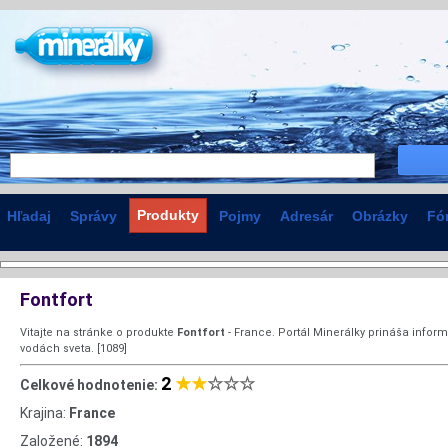
Produkty
Hľadaj
Správy
Pojmy
Adresár
Obrázky
Fó
Fontfort
Vitajte na stránke o produkte
Fontfort
- France. Portál Minerálky prináša infor
vodách sveta. [1089]
2
★★
☆☆☆
Celkové hodnotenie:
Krajina:
France
Založené:
1894