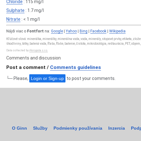
Chloride
: 115 mg/l
Sulphate
: 1.7 mg/l
Nitrate
: < 1 mg/l
Nájdi viac o
Fontfort
na:
Google
|
Yahoo
|
Bing
|
Facebook
|
Wikipedia
Kľúčové slová: minerálka, minerálky, minerálna voda, voda, minerály, stopové prvky, etiketa, zlo
škodliviny, látky, balená voda, fľaša, fľaše, balenie, čistota, mikrobiológia, reštaurácia, PET, obje
Data collected by
Akropola s.r.o.
Comments and discussion
Post a comment /
Comments guidelines
└─ Please,
Login or Sign-up
to post your comments.
O Ginn
Služby
Podmienky používania
Inzercia
Podp