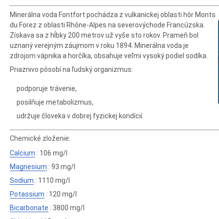
Minerálna voda Fontfort pochádza z vulkanickej oblasti hôr Monts
du Forez z oblasti Rhône-Alpes na severovýchode Francúzska.
Získava sa z hĺbky 200 metrov už vyše sto rokov. Prameň bol
uznaný verejným záujmom v roku 1894. Minerálna voda je
zdrojom vápnika a horčíka, obsahuje veľmi vysoký podiel sodíka.
Priaznivo pôsobí na ľudský organizmus:
podporuje trávenie,
posilňuje metabolizmus,
udržuje človeka v dobrej fyzickej kondícií.
Chemické zloženie:
Calcium
: 106 mg/l
Magnesium
: 93 mg/l
Sodium
: 1110 mg/l
Potassium
: 120 mg/l
Bicarbonate
: 3800 mg/l