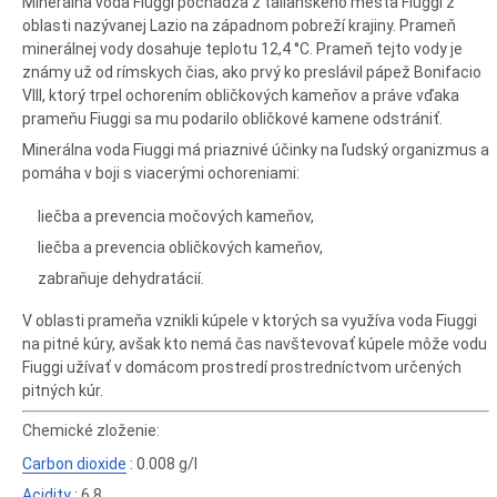
Minerálna voda Fiuggi pochádza z talianského mesta Fiuggi z
oblasti nazývanej Lazio na západnom pobreží krajiny. Prameň
minerálnej vody dosahuje teplotu 12,4 °C. Prameň tejto vody je
známy už od rímskych čias, ako prvý ko preslávil pápež Bonifacio
VIII, ktorý trpel ochorením obličkových kameňov a práve vďaka
prameňu Fiuggi sa mu podarilo obličkové kamene odstrániť.
Minerálna voda Fiuggi má priaznivé účinky na ľudský organizmus a
pomáha v boji s viacerými ochoreniami:
liečba a prevencia močových kameňov,
liečba a prevencia obličkových kameňov,
zabraňuje dehydratácií.
V oblasti prameňa vznikli kúpele v ktorých sa využíva voda Fiuggi
na pitné kúry, avšak kto nemá čas navštevovať kúpele môže vodu
Fiuggi užívať v domácom prostredí prostredníctvom určených
pitných kúr.
Chemické zloženie:
Carbon dioxide
: 0.008 g/l
Acidity
: 6.8