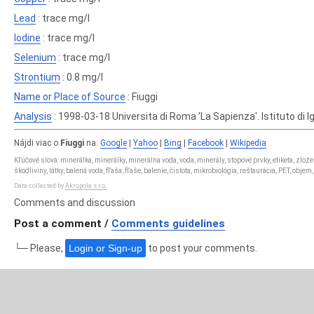
Lead
: trace mg/l
Iodine
: trace mg/l
Selenium
: trace mg/l
Strontium
: 0.8 mg/l
Name or Place of Source
: Fiuggi
Analysis
: 1998-03-18 Universita di Roma 'La Sapienza'. Istituto di I
Nájdi viac o
Fiuggi
na:
Google
|
Yahoo
|
Bing
|
Facebook
|
Wikipedia
Kľúčové slová: minerálka, minerálky, minerálna voda, voda, minerály, stopové prvky, etiketa, zlo
škodliviny, látky, balená voda, fľaša, fľaše, balenie, čistota, mikrobiológia, reštaurácia, PET, obje
Data collected by
Akropola s.r.o.
Comments and discussion
Post a comment /
Comments guidelines
└─ Please,
Login or Sign-up
to post your comments.