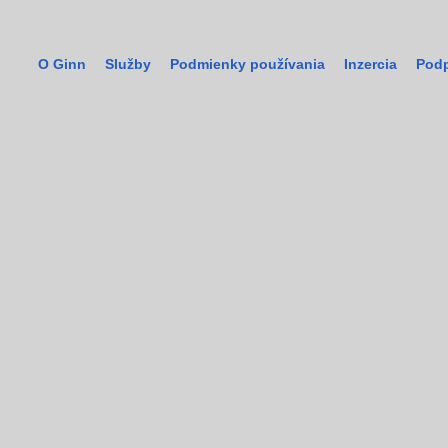
O Ginn
Služby
Podmienky používania
Inzercia
Podp