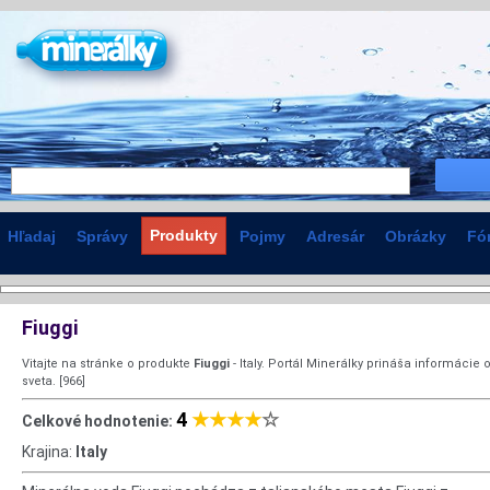
Produkty
Hľadaj
Správy
Pojmy
Adresár
Obrázky
Fó
Fiuggi
Vitajte na stránke o produkte
Fiuggi
- Italy. Portál Minerálky prináša informáci
sveta. [966]
4
★★★★
☆
Celkové hodnotenie:
Krajina:
Italy