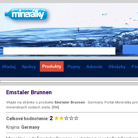
Produkty
Hľadaj
Správy
Pojmy
Adresár
Obrázky
Fó
Emstaler Brunnen
Vitajte na stránke o produkte
Emstaler Brunnen
- Germany. Portál Minerálky pri
minerálnych vodách sveta. [896]
2
★★
☆☆☆
Celkové hodnotenie:
Krajina:
Germany