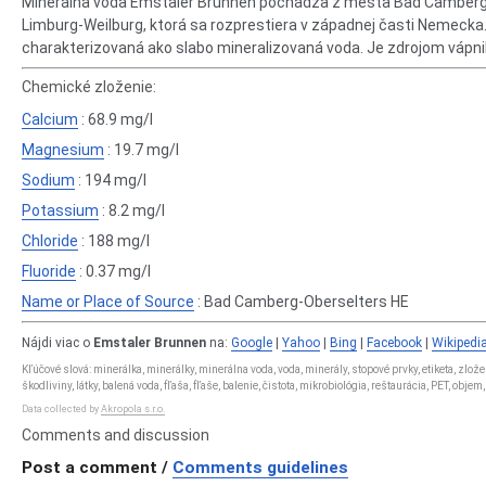
Minerálna voda Emstaler Brunnen pochádza z mesta Bad Camberg 
Limburg-Weilburg, ktorá sa rozprestiera v západnej časti Nemecka
charakterizovaná ako slabo mineralizovaná voda. Je zdrojom vápni
Chemické zloženie:
Calcium
: 68.9 mg/l
Magnesium
: 19.7 mg/l
Sodium
: 194 mg/l
Potassium
: 8.2 mg/l
Chloride
: 188 mg/l
Fluoride
: 0.37 mg/l
Name or Place of Source
: Bad Camberg-Oberselters HE
Nájdi viac o
Emstaler Brunnen
na:
Google
|
Yahoo
|
Bing
|
Facebook
|
Wikipedi
Kľúčové slová: minerálka, minerálky, minerálna voda, voda, minerály, stopové prvky, etiketa, zlo
škodliviny, látky, balená voda, fľaša, fľaše, balenie, čistota, mikrobiológia, reštaurácia, PET, obje
Data collected by
Akropola s.r.o.
Comments and discussion
Post a comment /
Comments guidelines