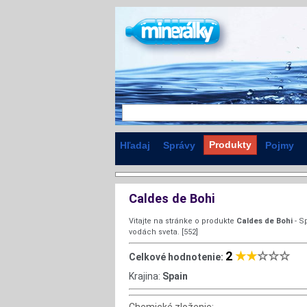
Produkty
Hľadaj
Správy
Pojmy
Caldes de Bohi
Vitajte na stránke o produkte
Caldes de Bohi
- S
vodách sveta. [552]
2
★★
☆☆☆
Celkové hodnotenie:
Krajina:
Spain