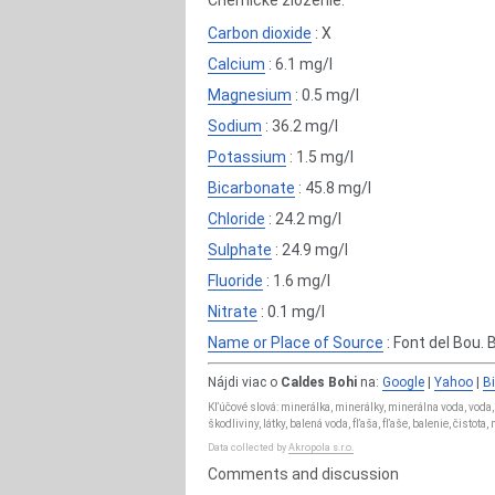
Chemické zloženie:
Carbon dioxide
: X
Calcium
: 6.1 mg/l
Magnesium
: 0.5 mg/l
Sodium
: 36.2 mg/l
Potassium
: 1.5 mg/l
Bicarbonate
: 45.8 mg/l
Chloride
: 24.2 mg/l
Sulphate
: 24.9 mg/l
Fluoride
: 1.6 mg/l
Nitrate
: 0.1 mg/l
Name or Place of Source
: Font del Bou. 
Nájdi viac o
Caldes Bohi
na:
Google
|
Yahoo
|
B
Kľúčové slová: minerálka, minerálky, minerálna voda, voda,
škodliviny, látky, balená voda, fľaša, fľaše, balenie, čistot
Data collected by
Akropola s.r.o.
Comments and discussion