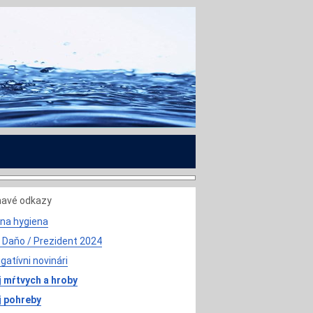
mavé odkazy
na hygiena
 Daňo / Prezident 2024
igatívni novinári
 mŕtvych a hroby
j pohreby