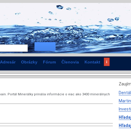
i
Adresár
Obrázky
Fórum
Členovia
Kontakt
Zaují
Dentál
pain. Portál Minerálky prináša informácie o viac ako 3400 minerálnych
Martin
Invest
Hľadaj
Hľada