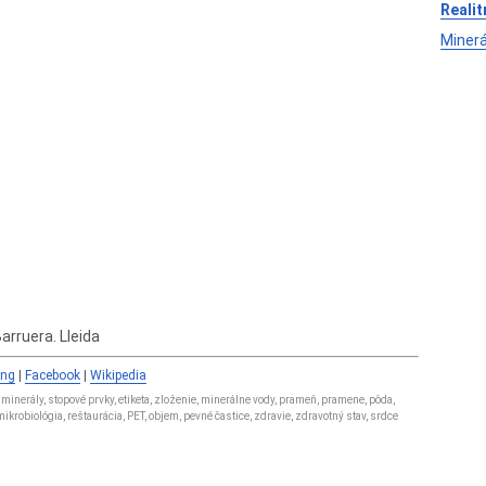
Realit
Minerá
Barruera. Lleida
ing
|
Facebook
|
Wikipedia
 minerály, stopové prvky, etiketa, zloženie, minerálne vody, prameň, pramene, pôda,
a, mikrobiológia, reštaurácia, PET, objem, pevné častice, zdravie, zdravotný stav, srdce