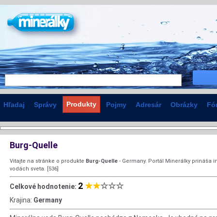
Produkty
Hľadaj
Správy
Pojmy
Adresár
Obrázky
Fó
Burg-Quelle
Vitajte na stránke o produkte
Burg-Quelle
- Germany. Portál Minerálky prináša 
vodách sveta. [536]
2
★★
☆☆☆
Celkové hodnotenie:
Krajina:
Germany