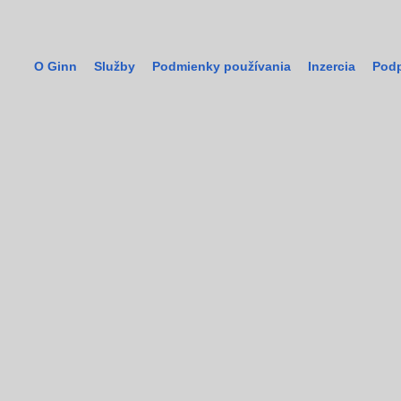
O Ginn
Služby
Podmienky používania
Inzercia
Podp