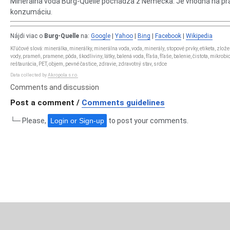
Minerálna voda Burg-Quelle pochádza z Nemecka. Je vhodná na pr
konzumáciu.
Nájdi viac o
Burg-Quelle
na:
Google
|
Yahoo
|
Bing
|
Facebook
|
Wikipedia
Kľúčové slová: minerálka, minerálky, minerálna voda, voda, minerály, stopové prvky, etiketa, zlož
vody, prameň, pramene, pôda, škodliviny, látky, balená voda, fľaša, fľaše, balenie, čistota, mikrobio
reštaurácia, PET, objem, pevné častice, zdravie, zdravotný stav, srdce
Data collected by
Akropola s.r.o.
Comments and discussion
Post a comment /
Comments guidelines
└─ Please,
Login or Sign-up
to post your comments.