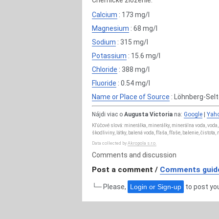
Chemické zloženie:
Calcium
: 173 mg/l
Magnesium
: 68 mg/l
Sodium
: 315 mg/l
Potassium
: 15.6 mg/l
Chloride
: 388 mg/l
Fluoride
: 0.54 mg/l
Name or Place of Source
: Löhnberg-Selt
Nájdi viac o
Augusta Victoria
na:
Google
|
Yah
Kľúčové slová: minerálka, minerálky, minerálna voda, voda,
škodliviny, látky, balená voda, fľaša, fľaše, balenie, čistot
Data collected by
Akropola s.r.o.
Comments and discussion
Post a comment /
Comments guide
└─ Please,
Login or Sign-up
to post y