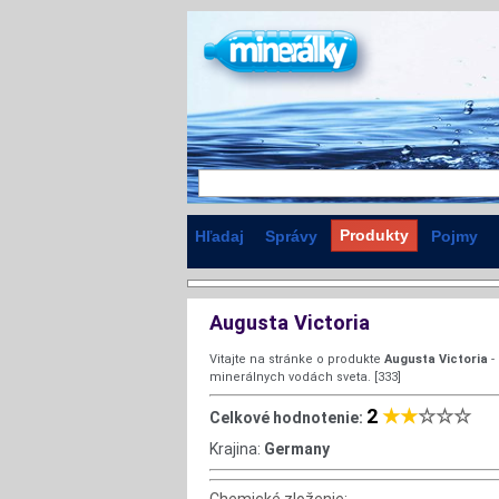
Produkty
Hľadaj
Správy
Pojmy
Augusta Victoria
Vitajte na stránke o produkte
Augusta Victoria
-
minerálnych vodách sveta. [333]
2
★★
☆☆☆
Celkové hodnotenie:
Krajina:
Germany