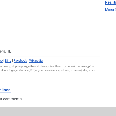
Realit
Minerá
ers. HE
oo
|
Bing
|
Facebook
|
Wikipedia
 minerály, stopové prvky, etiketa, zloženie, minerálne vody, prameň, pramene, pôda,
a, mikrobiológia, reštaurácia, PET, objem, pevné častice, zdravie, zdravotný stav, srdce
lines
our comments.