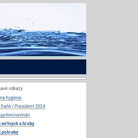
mavé odkazy
na hygiena
 Daňo / Prezident 2024
igatívni novinári
 mŕtvych a hroby
j pohreby