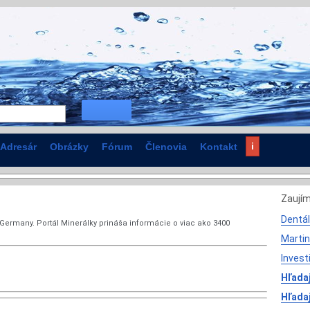
i
Adresár
Obrázky
Fórum
Členovia
Kontakt
Zaují
Dentál
 Germany. Portál Minerálky prináša informácie o viac ako 3400
Martin
Invest
Hľadaj
Hľada