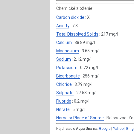
Chemické zloženie:
Carbon dioxide
: X
Acidity
: 7.3
Total Dissolved Solids
: 217 mg/l
Calcium
: 88.89 mg/l
Magnesium
: 3.65 mg/l
Sodium
: 2.12 mg/l
Potassium
: 0.72 mg/l
Bicarbonate
: 256 mg/l
Chloride
: 3.79 mg/l
Sulphate
: 27.58 mg/l
Fluoride
: 0.2 mg/l
Nitrate
: 5 mg/l
Name or Place of Source
: Belosavac. Z
Nájdi viac o
Aqua Una
na:
Google
|
Yahoo
|
Bing