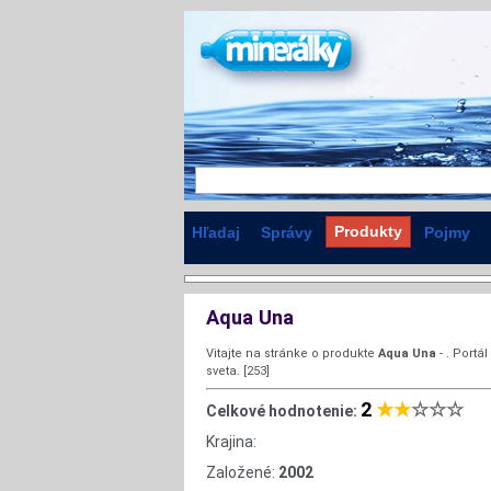
Produkty
Hľadaj
Správy
Pojmy
Aqua Una
Vitajte na stránke o produkte
Aqua Una
- . Portá
sveta. [253]
2
★★
☆☆☆
Celkové hodnotenie:
Krajina:
Založené:
2002