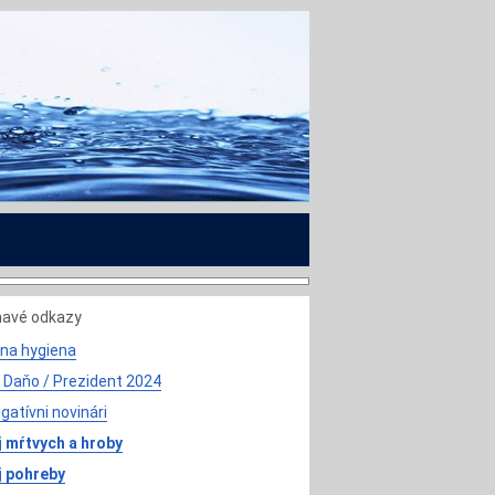
mavé odkazy
na hygiena
 Daňo / Prezident 2024
igatívni novinári
 mŕtvych a hroby
j pohreby