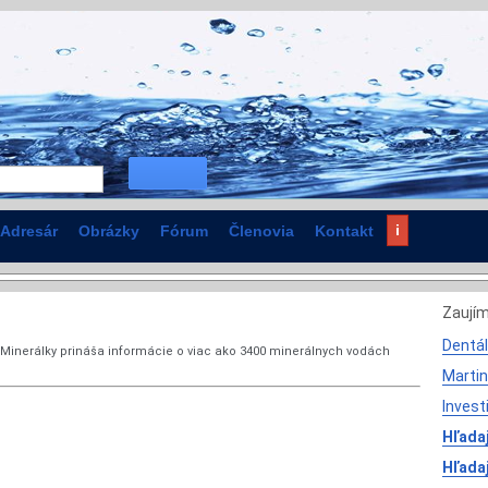
i
Adresár
Obrázky
Fórum
Členovia
Kontakt
Zaují
Dentál
l Minerálky prináša informácie o viac ako 3400 minerálnych vodách
Martin
Invest
Hľadaj
Hľada