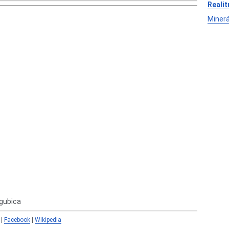
Realit
Minerá
agubica
|
Facebook
|
Wikipedia