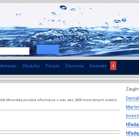
i
Adresár
Obrázky
Fórum
Členovia
Kontakt
Zaují
Dentál
rtál Minerálky prináša informácie o viac ako 3400 minerálnych vodách
Martin
Invest
Hľadaj
Hľada