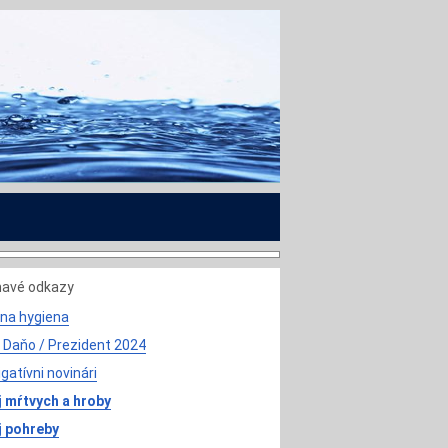
mavé odkazy
na hygiena
 Daňo / Prezident 2024
igatívni novinári
 mŕtvych a hroby
j pohreby