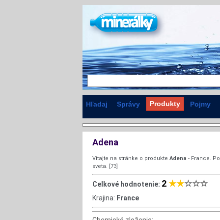
Produkty
Hľadaj
Správy
Pojmy
Adena
Vitajte na stránke o produkte
Adena
- France. Po
sveta. [73]
2
★★
☆☆☆
Celkové hodnotenie:
Krajina:
France