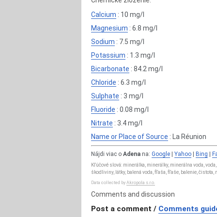
Chemické zloženie:
Calcium
: 10 mg/l
Magnesium
: 6.8 mg/l
Sodium
: 7.5 mg/l
Potassium
: 1.3 mg/l
Bicarbonate
: 84.2 mg/l
Chloride
: 6.3 mg/l
Sulphate
: 3 mg/l
Fluoride
: 0.08 mg/l
Nitrate
: 3.4 mg/l
Name or Place of Source
: La Réunion
Nájdi viac o
Adena
na:
Google
|
Yahoo
|
Bing
|
F
Kľúčové slová: minerálka, minerálky, minerálna voda, voda,
škodliviny, látky, balená voda, fľaša, fľaše, balenie, čistot
Data collected by
Akropola s.r.o.
Comments and discussion
Post a comment /
Comments guide