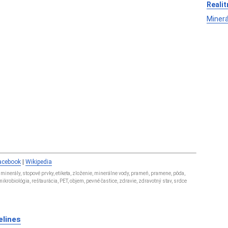
Realit
Minerá
acebook
|
Wikipedia
 minerály, stopové prvky, etiketa, zloženie, minerálne vody, prameň, pramene, pôda,
a, mikrobiológia, reštaurácia, PET, objem, pevné častice, zdravie, zdravotný stav, srdce
lines