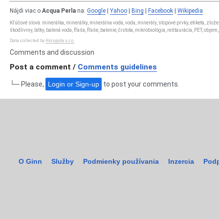
Nájdi viac o
Acqua Perla
na:
Google
|
Yahoo
|
Bing
|
Facebook
|
Wikipedia
Kľúčové slová: minerálka, minerálky, minerálna voda, voda, minerály, stopové prvky, etiketa, zlo
škodliviny, látky, balená voda, fľaša, fľaše, balenie, čistota, mikrobiológia, reštaurácia, PET, obje
Data collected by
Akropola s.r.o.
Comments and discussion
Post a comment /
Comments guidelines
└─ Please,
Login or Sign-up
to post your comments.
O Ginn
Služby
Podmienky používania
Inzercia
Podp