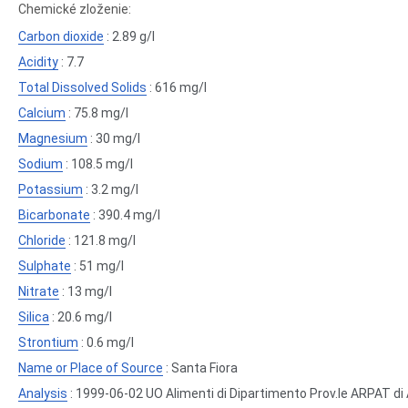
Chemické zloženie:
Carbon dioxide
: 2.89 g/l
Acidity
: 7.7
Total Dissolved Solids
: 616 mg/l
Calcium
: 75.8 mg/l
Magnesium
: 30 mg/l
Sodium
: 108.5 mg/l
Potassium
: 3.2 mg/l
Bicarbonate
: 390.4 mg/l
Chloride
: 121.8 mg/l
Sulphate
: 51 mg/l
Nitrate
: 13 mg/l
Silica
: 20.6 mg/l
Strontium
: 0.6 mg/l
Name or Place of Source
: Santa Fiora
Analysis
: 1999-06-02 UO Alimenti di Dipartimento Prov.le ARPAT di